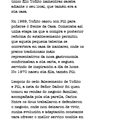
único fillo Toñito namentras sacaba
adiante o seu local, que tamén era a
súa casa.
En 1969, Toñito casou con Pili para
poñerse ó frente da Casa. Comezaba así
unha etapa na que a compra e posterior
reforma do establecemento permitiu
que aquela pequena taberna se
convertera en casa de xantares, onde os
pratos tradicionais máis
representativos da nosa gastronomía
conformaban a súa carta, e seguen
servindo de inspiración a día de hoxe.
No 1970 naceu súa filla, tamén Pili.
Despois do cedo falecemento de Toñito
e Pili, a neta do Señor Gaibor foi quen
tomou as rendas do negocio familiar,
acompañada pola súa parella, Carlos.
Entre os dous traballaron e defenderon
o negocio, onde non deixaron de vivir,
cunha evolución e adaptación constante
para ofrecer o mellor servizo posible en
cada tempo.
Hoxe é seu fillo Antón, bisneto de José,